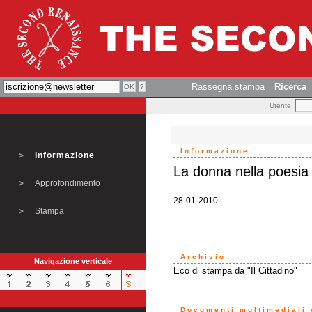
Rassegna stampa
Ricerca
Utente
Informazione
Informazione
La donna nella poesia di
Approfondimento
28-01-2010
Stampa
Archivio
Navigazione verticale
Eco di stampa da "Il Cittadino"
Documenti multimediali o