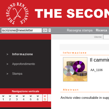
Rassegna stampa
Ricerca
Utente
Informazione
Informazione
Il cammin
Approfondimento
AA_1106
Stampa
Abstract
Navigazione verticale
Archivio video consultabile in supp