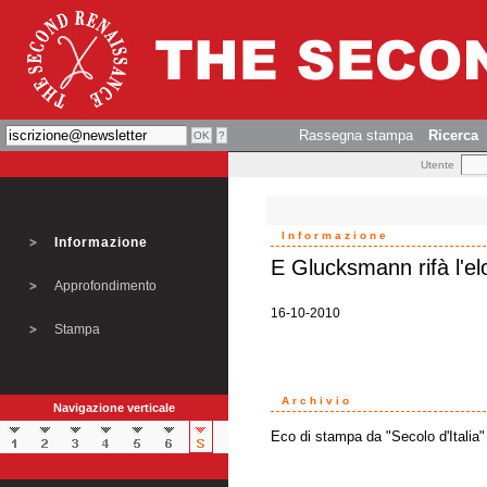
Rassegna stampa
Ricerca
Utente
Informazione
Informazione
E Glucksmann rifà l'elo
Approfondimento
16-10-2010
Stampa
Archivio
Navigazione verticale
Eco di stampa da "Secolo d'Italia"