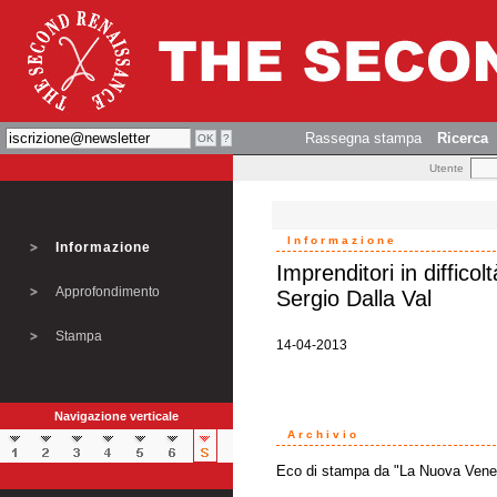
Rassegna stampa
Ricerca
Utente
Informazione
Informazione
Imprenditori in difficol
Approfondimento
Sergio Dalla Val
Stampa
14-04-2013
Navigazione verticale
Archivio
Eco di stampa da "La Nuova Vene