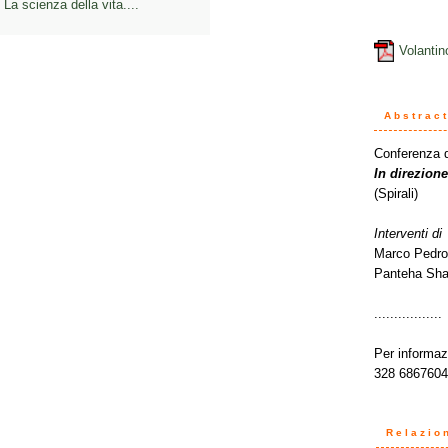
La scienza della vita....
Volantin
Abstrac
Conferenza d
In direzione
(Spirali)
Interventi di
Marco Pedroni
Panteha Shaf
.................
Per informaz
328 68676
Relazio