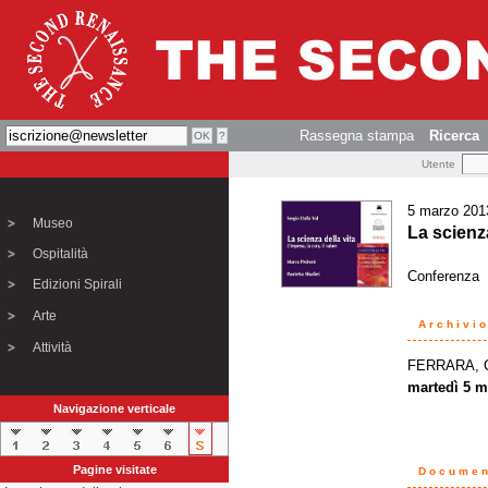
Rassegna stampa
Ricerca
Utente
5 marzo 201
Museo
La scienza
Ospitalità
Conferenza
Edizioni Spirali
Arte
Archivi
Attività
FERRARA, Ca
martedì 5 m
Navigazione verticale
Pagine visitate
Document