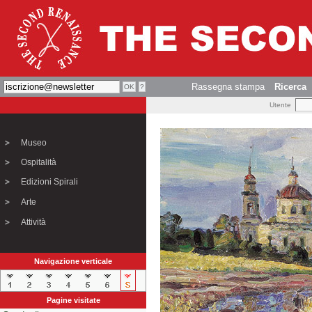
Rassegna stampa
Ricerca
Utente
Museo
Ospitalità
Edizioni Spirali
Arte
Attività
Navigazione verticale
Pagine visitate