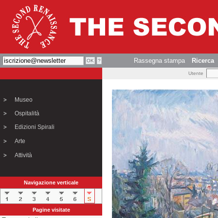
Rassegna stampa
Ricerca
Utente
Museo
Ospitalità
Edizioni Spirali
Arte
Attività
Navigazione verticale
Pagine visitate