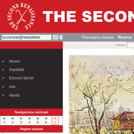
Rassegna stampa
Ricerca
Utente
Museo
Ospitalità
Edizioni Spirali
Arte
Attività
Navigazione verticale
Pagine visitate