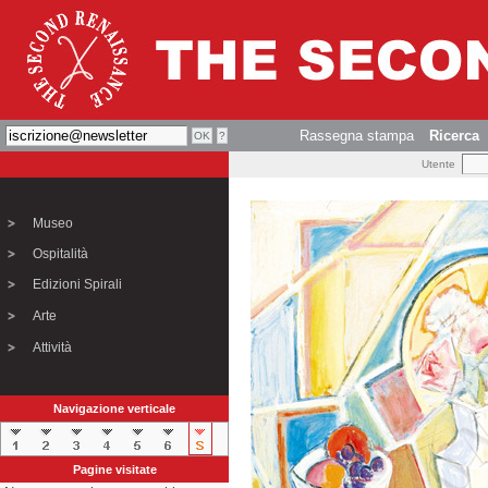
Rassegna stampa
Ricerca
Utente
Museo
Ospitalità
Edizioni Spirali
Arte
Attività
Navigazione verticale
Pagine visitate