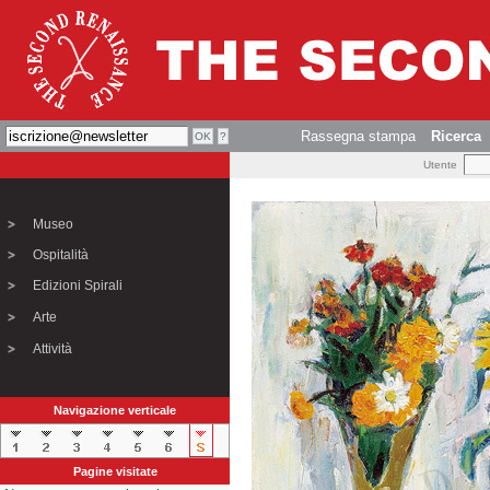
Rassegna stampa
Ricerca
Utente
Museo
Ospitalità
Edizioni Spirali
Arte
Attività
Navigazione verticale
Pagine visitate