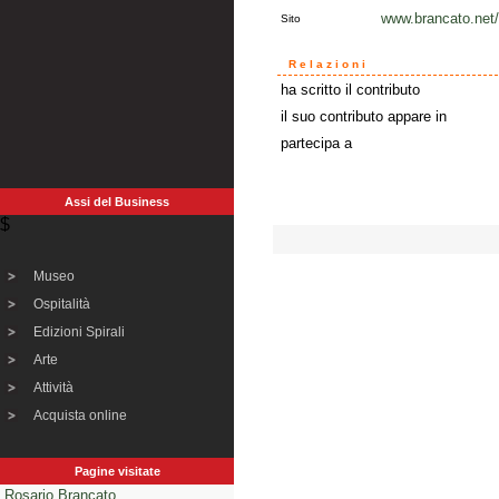
www.brancato.net/
Sito
Relazioni
ha scritto il contributo
il suo contributo appare in
partecipa a
Assi del Business
$
Museo
Ospitalità
Edizioni Spirali
Arte
Attività
Acquista online
Pagine visitate
Rosario Brancato