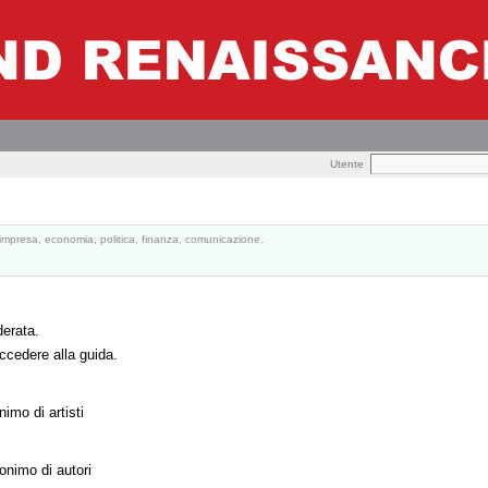
Utente
, impresa, economia, politica, finanza, comunicazione.
derata.
ccedere alla guida.
mo di artisti
nimo di autori