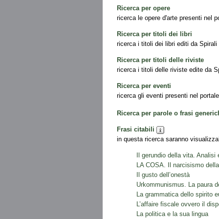
Ricerca per opere
ricerca le opere d'arte presenti nel p
Ricerca per titoli dei libri
ricerca i titoli dei libri editi da Spirali
Ricerca per titoli delle riviste
ricerca i titoli delle riviste edite da Sp
Ricerca per eventi
ricerca gli eventi presenti nel portale
Ricerca per parole o frasi generi
Frasi citabili
in questa ricerca saranno visualizzabi
Il gerundio della vita. Analisi 
LA COSA. Il narcisismo della
Il gusto dell’onestà
Urkommunismus. La paura del
La grammatica dello spirito 
L’affaire fiscale ovvero il di
La politica e la sua lingua