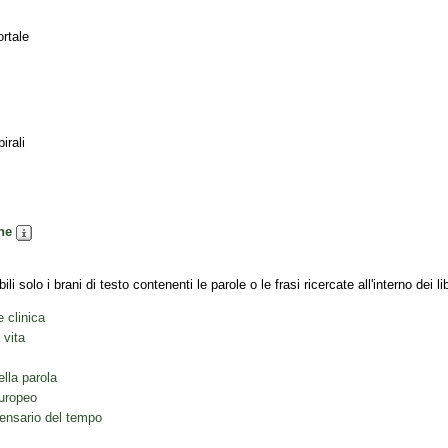
ortale
irali
che
li solo i brani di testo contenenti le parole o le frasi ricercate all'interno dei l
e clinica
 vita
la parola
europeo
spensario del tempo