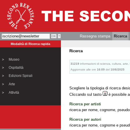
Rassegna stampa
Ricerca
Modalità di Ricerca rapida
Ricerca
Museo
31219
informazioni di scienza, cultura, arte
Ospitalità
Aggiornate alle ore
16:09
del
10/6/2025
Edizioni Spirali
Arte
Scegliere la tipologia di ricerca desi
Attività
Cliccando sul tasto
è possibile a
Ricerca per artisti
ricerca per nome, cognome, pseudoni
Ricerca per autori
ricerca per nome, cognome e pseudo