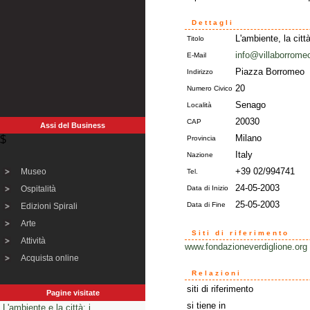
Dettagli
L'ambiente, la città
Titolo
info@villaborrom
E-Mail
Piazza Borromeo
Indirizzo
20
Numero Civico
Senago
Località
20030
CAP
Assi del Business
Milano
$
Provincia
Italy
Nazione
+39 02/994741
Museo
Tel.
24-05-2003
Ospitalità
Data di Inizio
25-05-2003
Data di Fine
Edizioni Spirali
Arte
Siti di riferimento
Attività
www.fondazioneverdiglione.org
Acquista online
Relazioni
siti di riferimento
Pagine visitate
si tiene in
L'ambiente e la città: i...