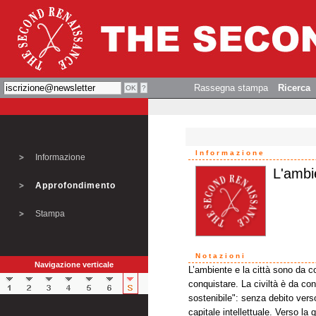
Rassegna stampa
Ricerca
Informazione
Informazione
L'ambie
Approfondimento
Stampa
Notazioni
Navigazione verticale
L’ambiente e la città sono da con
conquistare. La civiltà è da co
sostenibile": senza debito verso
capitale intellettuale. Verso la q