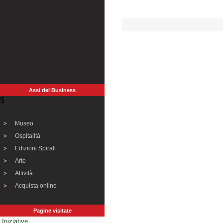
Assi del Business
$
Museo
Ospitalità
Edizioni Spirali
Arte
Attività
Acquista online
Pagine visitate
Iniziative