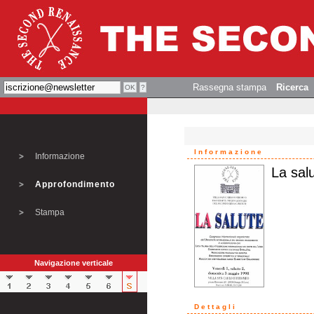
Rassegna stampa
Ricerca
Informazione
Informazione
La sal
Approfondimento
Stampa
Navigazione verticale
Dettagli