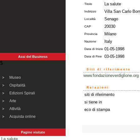
La salute
Titolo
Villa San Carlo Bo
Indirizzo
Senago
Località
20030
CAP
Milano
Provincia
Italy
Nazione
01-05-1998
Data di Inizio
03-05-1998
Assi del Business
Data di Fine
$
Siti di riferimento
www.fondazioneverdiglione.org
Museo
Ospitalità
Relazioni
Edizioni Spirali
siti di riferimento
Arte
si tiene in
Attività
eco di stampa
Acquista online
Pagine visitate
La salute