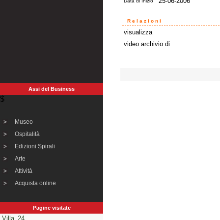
25-06-2006
Data di Inizio
Relazioni
visualizza
video archivio di
Assi del Business
$
Museo
Ospitalità
Edizioni Spirali
Arte
Attività
Acquista online
Pagine visitate
Villa_24