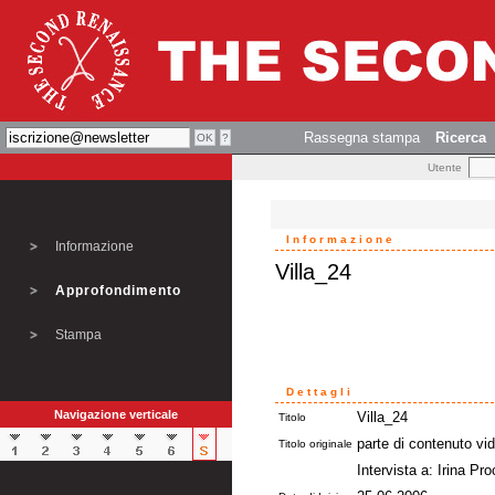
Rassegna stampa
Ricerca
Utente
Informazione
Informazione
Villa_24
Approfondimento
Stampa
Dettagli
Navigazione verticale
Villa_24
Titolo
parte di contenuto vi
Titolo originale
Intervista a: Irina P