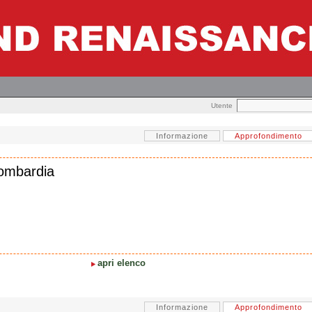
Utente
Informazione
Approfondimento
Lombardia
apri elenco
Informazione
Approfondimento