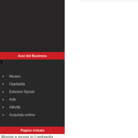
Assi del Business
$
Museo
Ospitalità
Edizioni Spirali
Arte
Attività
Acquista online
Pagine visitate
Mostre e musei in Lombardia