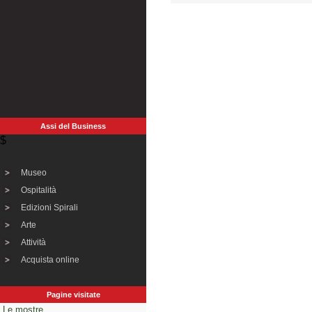
Assi del Business
$
Museo
Ospitalità
Edizioni Spirali
Arte
Attività
Acquista online
Pagine visitate
Le mostre