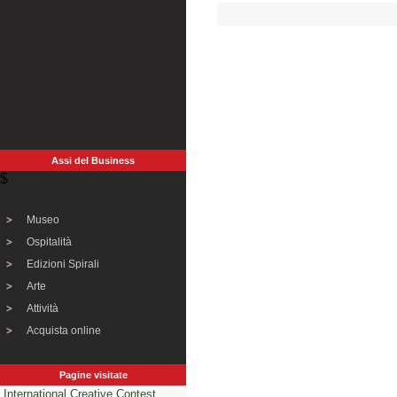
Assi del Business
$
Museo
Ospitalità
Edizioni Spirali
Arte
Attività
Acquista online
Pagine visitate
International Creative Contest