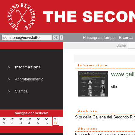
Rassegna stampa
Ricerca
Utente
Informazione
Informazione
www.gall
Approfondimento
sito
Stampa
Archivio
Navigazione verticale
Sito della Galleria del Secondo R
Abstract
In questo sito è possibile acquistar