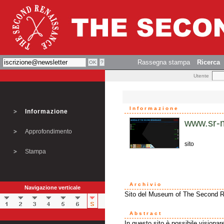
Rassegna stampa
Ricerca
Utente
Informazione
Informazione
www.sr-
Approfondimento
sito
Stampa
Archivio
Navigazione verticale
Sito del Museum of The Second 
Abstract
In questo sito è possibile visionare