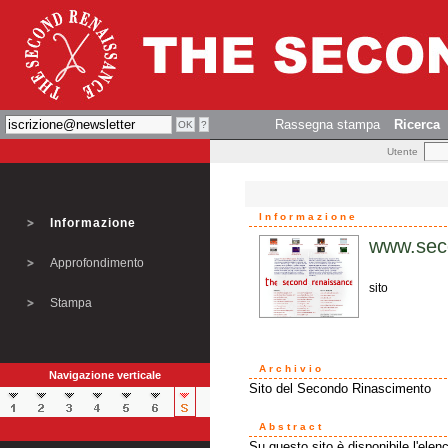
Rassegna stampa
Ricerca
Utente
Informazione
Informazione
www.sec
Approfondimento
sito
Stampa
Archivio
Navigazione verticale
Sito del Secondo Rinascimento
Abstract
Su questo sito è disponibile l'elen