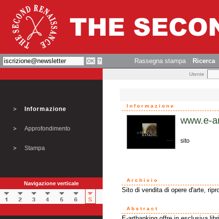
Rassegna stampa
Ricerca
Utente
Informazione
Informazione
www.e-a
Approfondimento
sito
Stampa
Archivio
Navigazione verticale
Sito di vendita di opere d'arte, rip
Abstract
E-artbanking offre in esclusiva libri