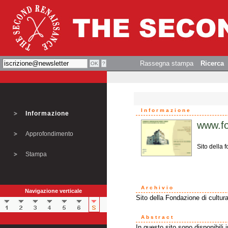
Rassegna stampa
Ricerca
Informazione
Informazione
www.f
Approfondimento
Sito della
Stampa
Archivio
Navigazione verticale
Sito della Fondazione di cultur
Abstract
In questo sito sono disponibili 