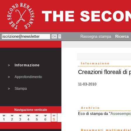
Rassegna stampa
Ricerca
Informazione
Informazione
Creazioni floreali di
Approfondimento
11-03-2010
Stampa
Archivio
Navigazione verticale
Eco di stampa da "
Assesempio
Documenti multimedial