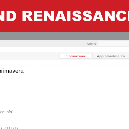
Utente
Informazione
Approfondimento
 primavera
ne.info
"
i offerti