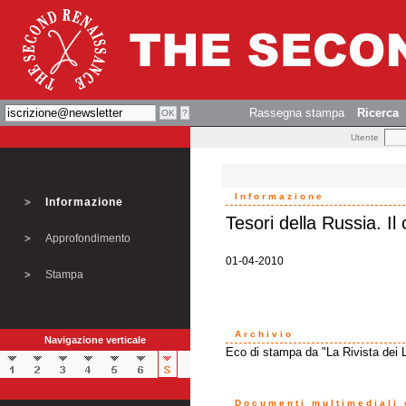
Rassegna stampa
Ricerca
Utente
Informazione
Informazione
Tesori della Russia. Il c
Approfondimento
01-04-2010
Stampa
Archivio
Navigazione verticale
Eco di stampa da "La Rivista dei L
Documenti multimediali o