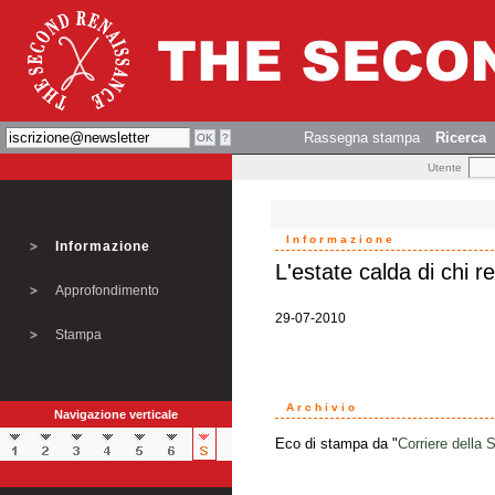
Rassegna stampa
Ricerca
Utente
Informazione
Informazione
L'estate calda di chi re
Approfondimento
29-07-2010
Stampa
Archivio
Navigazione verticale
Eco di stampa da "
Corriere della 