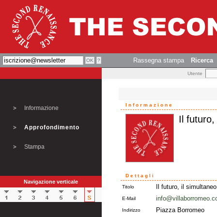
Rassegna stampa
Ricerca
Utente
Informazione
Informazione
Il futuro
Approfondimento
Stampa
Dettagli
Navigazione verticale
Il futuro, il simultaneo
Titolo
info@villaborromeo.
E-Mail
Piazza Borromeo
Indirizzo