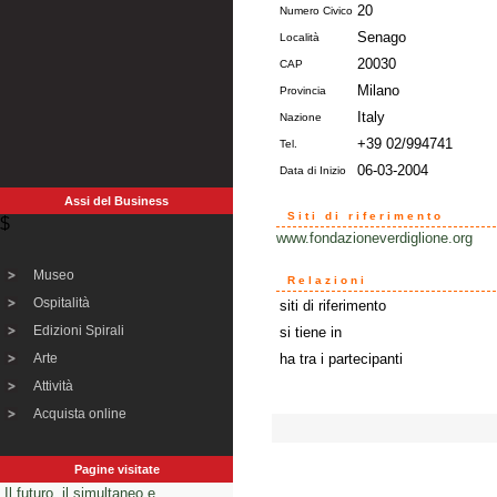
20
Numero Civico
Senago
Località
20030
CAP
Milano
Provincia
Italy
Nazione
+39 02/994741
Tel.
06-03-2004
Data di Inizio
Assi del Business
Siti di riferimento
$
www.fondazioneverdiglione.org
Museo
Relazioni
Ospitalità
siti di riferimento
Edizioni Spirali
si tiene in
Arte
ha tra i partecipanti
Attività
Acquista online
Pagine visitate
Il futuro, il simultaneo e...