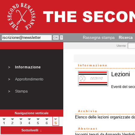
Rassegna stampa
Ricerca
Utente
Informazione
Informazione
Lezioni
Approfondimento
Eventi del se
Stampa
Archivio
Navigazione verticale
Elenco delle lezioni organizzate 
Abstract
Sottolivelli ↓
Incontri tenuti da Armando Verdigl