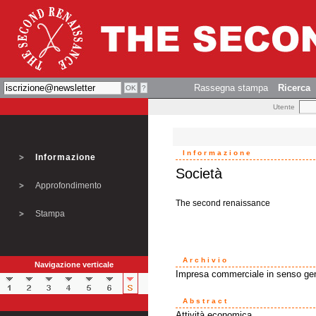
Rassegna stampa
Ricerca
Utente
Informazione
Informazione
Società
Approfondimento
The second renaissance
Stampa
Archivio
Navigazione verticale
Impresa commerciale in senso ge
Abstract
Attività economica.