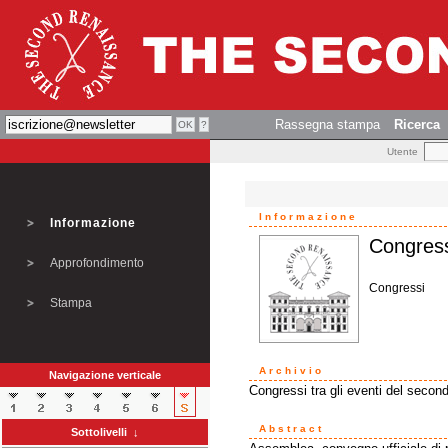
Rassegna stampa
Ricerca
Utente
Informazione
Informazione
Congress
Approfondimento
Congressi
Stampa
Archivio
Navigazione verticale
Congressi tra gli eventi del second
Abstract
Sottolivelli ↓