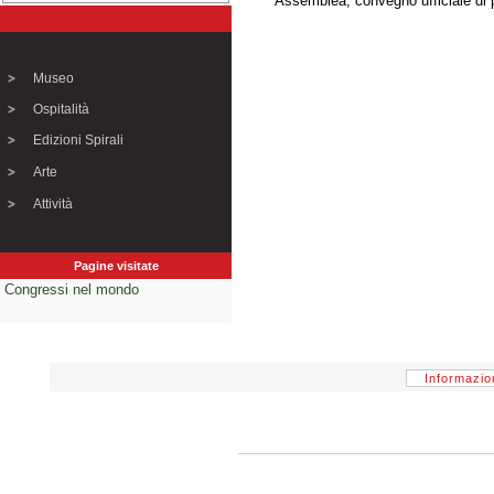
Assemblea, convegno ufficiale di 
Museo
Ospitalità
Edizioni Spirali
Arte
Attività
Pagine visitate
Congressi nel mondo
Informazio