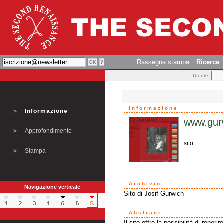
Rassegna stampa
Ricerca
Utente
Informazione
Informazione
www.gur
Approfondimento
sito
Stampa
Archivio
Navigazione verticale
Sito di Josif Gurwich
Abstract
Il sito offre la possibilità di reper