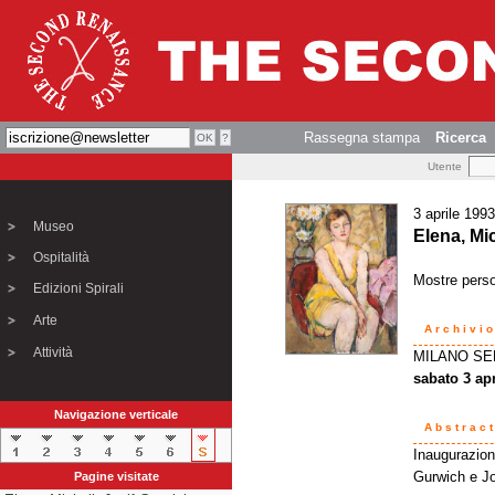
Rassegna stampa
Ricerca
Utente
3 aprile 1993
Museo
Elena, Mi
Ospitalità
Mostre perso
Edizioni Spirali
Arte
Archivi
Attività
MILANO SEN
sabato 3 apr
Navigazione verticale
Abstrac
Inaugurazione
Gurwich e Jo
Pagine visitate