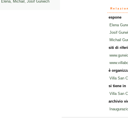
Elena, Michail, Josif Gurwich
Relazio
espone
Elena Gurw
Josif Gurw
Michail Gu
siti di rife
www.gurwi
www.villab
è organizz
Villa San 
si tiene in
Villa San 
archivio v
Inaugurazi