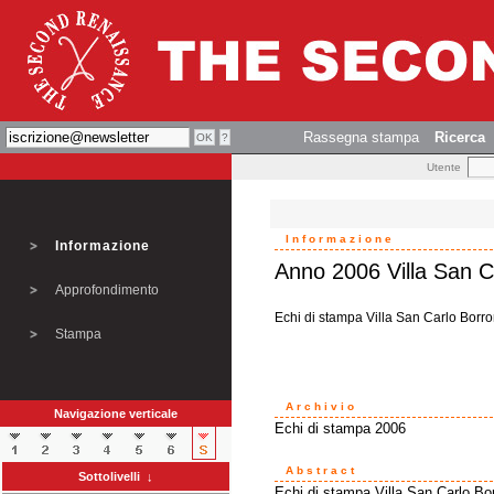
Rassegna stampa
Ricerca
Utente
Informazione
Informazione
Anno 2006 Villa San 
Approfondimento
Echi di stampa Villa San Carlo Borr
Stampa
Archivio
Navigazione verticale
Echi di stampa 2006
Abstract
Sottolivelli ↓
Echi di stampa Villa San Carlo B