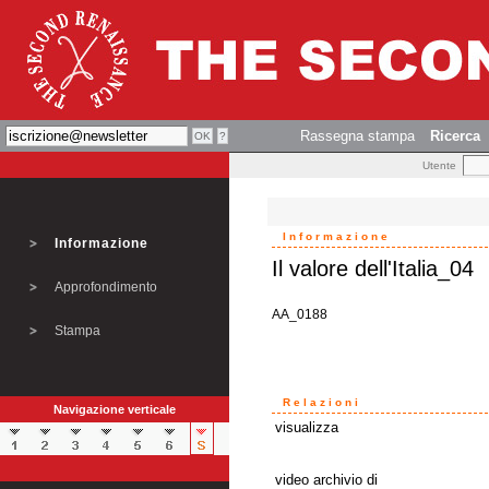
Rassegna stampa
Ricerca
Utente
Informazione
Informazione
Il valore dell'Italia_04
Approfondimento
AA_0188
Stampa
Relazioni
Navigazione verticale
visualizza
video archivio di