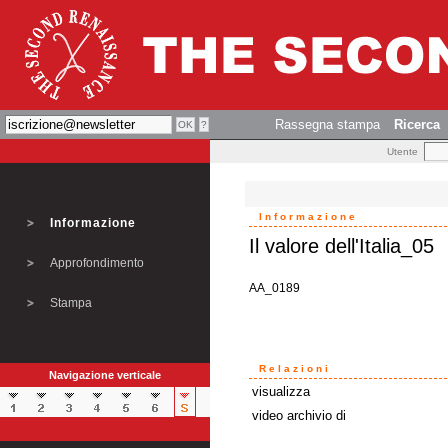
Rassegna stampa
Ricerca
Utente
Informazione
Informazione
Il valore dell'Italia_05
Approfondimento
AA_0189
Stampa
Relazioni
Navigazione verticale
visualizza
video archivio di