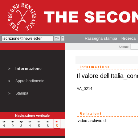
Rassegna stampa
Ricerca
Utente
Informazione
Informazione
Il valore dell'Italia_co
Approfondimento
AA_0214
Stampa
Relazioni
Navigazione verticale
video archivio di