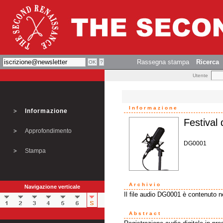
Rassegna stampa
Ricerca
Utente
Informazione
Informazione
Festival d
Approfondimento
DG0001
Stampa
Archivio
Navigazione verticale
Il file audio DG0001 è contenuto n
Abstract