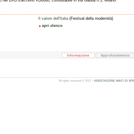
o nel DVD d'archivio VD0008, consultabile in via Gabba n.3, Milano.
Il valore dell'Italia
(Festival della modernità)
apri elenco
Informazione
Approfondimento
All rights reserved © 2017 -
ASSOCIAZIONE AMICI DI SPI