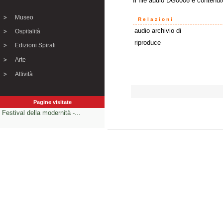
Il file audio DG0006 è contenut
Museo
Relazioni
audio archivio di
Ospitalità
riproduce
Edizioni Spirali
Arte
Attività
Pagine visitate
Festival della modernità -...