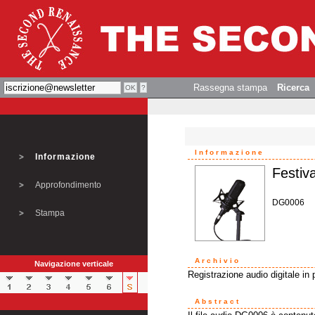
Rassegna stampa
Ricerca
Informazione
Informazione
Festiva
Approfondimento
DG0006
Stampa
Archivio
Navigazione verticale
Registrazione audio digitale in 
Abstract