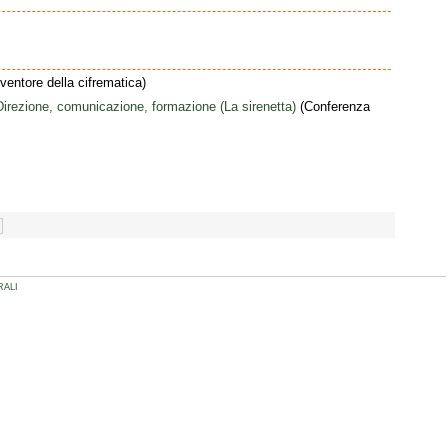
nventore della cifrematica)
o. Direzione, comunicazione, formazione (La sirenetta)
(Conferenza
RALI