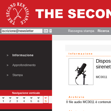
Rassegna stampa
Ricerca
Informazione
Informazione
Disposi
Approfondimento
sirenet
Stampa
MC0011
Navigazione verticale
Archivio
Il file audio MC0011 è contenut