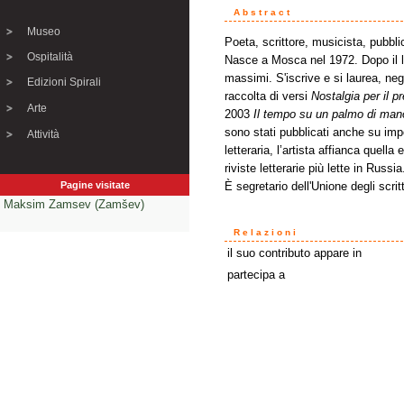
Abstract
Museo
Poeta, scrittore, musicista, pubblic
Ospitalità
Nasce a Mosca nel 1972. Dopo il li
massimi. S'iscrive e si laurea, negl
Edizioni Spirali
raccolta di versi
Nostalgia per il p
Arte
2003
Il tempo su un palmo di man
sono stati pubblicati anche su impor
Attività
letteraria, l’artista affianca quell
riviste letterarie più lette in Russia
Pagine visitate
È segretario dell'Unione degli scritt
Maksim Zamsev (Zamšev)
Relazioni
il suo contributo appare in
partecipa a