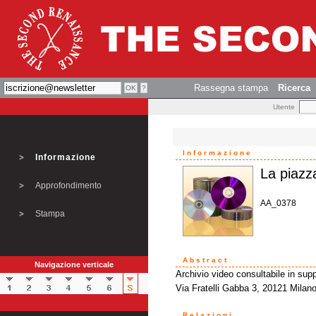
Rassegna stampa
Ricerca
Utente
Informazione
Informazione
La piazz
Approfondimento
AA_0378
Stampa
Abstract
Navigazione verticale
Archivio video consultabile in supp
Via Fratelli Gabba 3, 20121 Milano
Relazioni