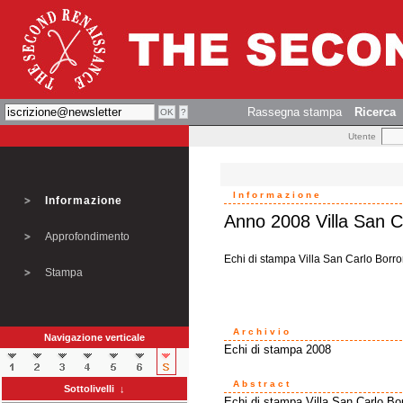
Rassegna stampa
Ricerca
Utente
Informazione
Informazione
Anno 2008 Villa San 
Approfondimento
Echi di stampa Villa San Carlo Borr
Stampa
Archivio
Navigazione verticale
Echi di stampa 2008
Abstract
Sottolivelli ↓
Echi di stampa Villa San Carlo B