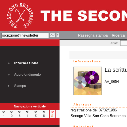
Rassegna stampa
Ricerca
Utente
Informazione
Informazione
La scritt
Approfondimento
AA_0654
Stampa
Abstract
Navigazione verticale
registrazione del 07/02/1986
Senago Villa San Carlo Borromeo
Relazioni