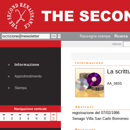
Rassegna stampa
Ricerca
Utente
Informazione
Informazione
La scritt
Approfondimento
AA_0655
Stampa
Abstract
Navigazione verticale
registrazione del 07/02/1986
Senago Villa San Carlo Borromeo
Relazioni