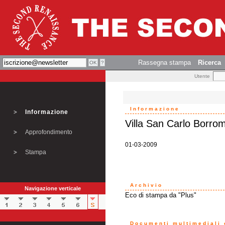
Rassegna stampa
Ricerca
Utente
Informazione
Informazione
Villa San Carlo Borro
Approfondimento
01-03-2009
Stampa
Archivio
Navigazione verticale
Eco di stampa da "Plus"
Documenti multimediali o