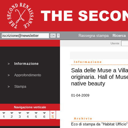
Rassegna stampa
Ricerca
Utente
Informazione
Informazione
Sala delle Muse a Vill
Approfondimento
originaria. Hall of Mu
native beauty
Stampa
01-04-2009
Navigazione verticale
Archivio
Eco di stampa da "Habitat Ufficio"