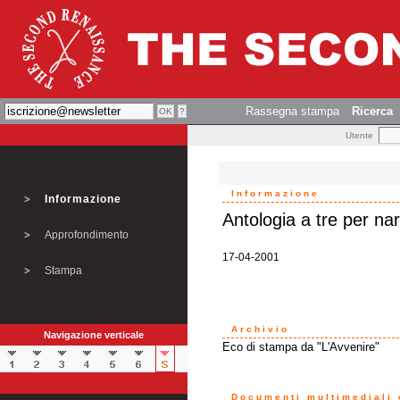
Rassegna stampa
Ricerca
Utente
Informazione
Informazione
Antologia a tre per narr
Approfondimento
17-04-2001
Stampa
Archivio
Navigazione verticale
Eco di stampa da "L'Avvenire"
Documenti multimediali o