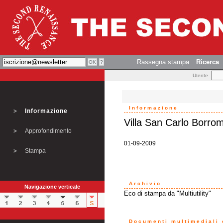
Rassegna stampa
Ricerca
Utente
Informazione
Informazione
Villa San Carlo Borro
Approfondimento
01-09-2009
Stampa
Archivio
Navigazione verticale
Eco di stampa da "Multiutility"
Documenti multimediali o