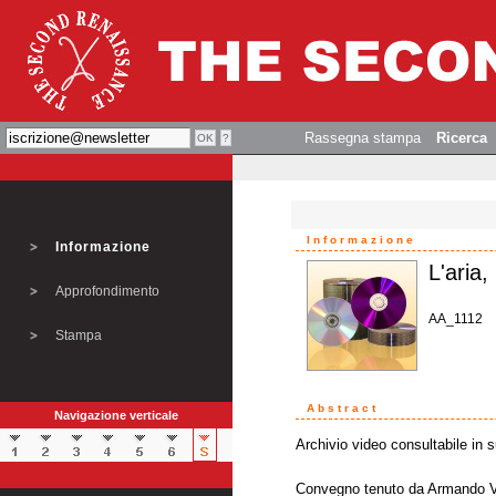
Rassegna stampa
Ricerca
Informazione
Informazione
L'aria,
Approfondimento
AA_1112
Stampa
Abstract
Navigazione verticale
Archivio video consultabile in 
Convegno tenuto da Armando Ve